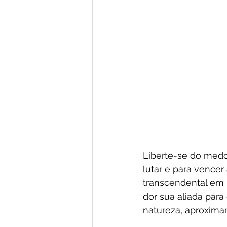
Liberte-se do medo q
lutar e para vencer
transcendental em s
dor sua aliada par
natureza, aproximan