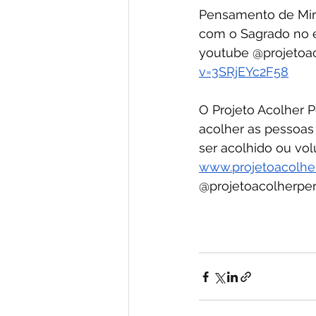
Pensamento de Mirr
com o Sagrado no e
youtube @projetoac
v=3SRjEYc2F58
O Projeto Acolher P
acolher as pessoas 
ser acolhido ou volu
www.projetoacolhe
@projetoacolherper