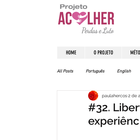
HOME
O PROJETO
MÉTO
All Posts
Português
English
paulahercos
2 de 
#32. Libe
experiênc