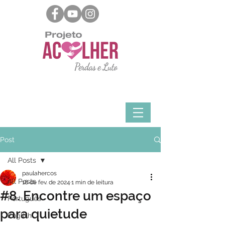
Post
All Posts
paulahercos
All Posts
16 de fev. de 2024
1 min de leitura
#8. Encontre um espaço
Português
para quietude
English