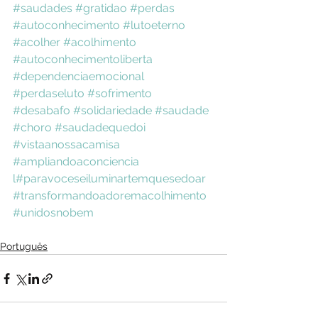
#saudades
#gratidao
#perdas
#autoconhecimento
#lutoeterno
#acolher
#acolhimento
#autoconhecimentoliberta
#dependenciaemocional
#perdaseluto
#sofrimento
#desabafo
#solidariedade
#saudade
#choro
#saudadequedoi
#vistaanossacamisa
#ampliandoaconciencia
l
#paravoceseiluminartemquesedoar
#transformandoadoremacolhimento
#unidosnobem
Português