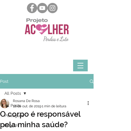
Post
All Posts
Rosana De Rosa
All Posts
18 de out. de 2019
1 min de leitura
O corpo é responsável
Português
pela minha saúde?
English