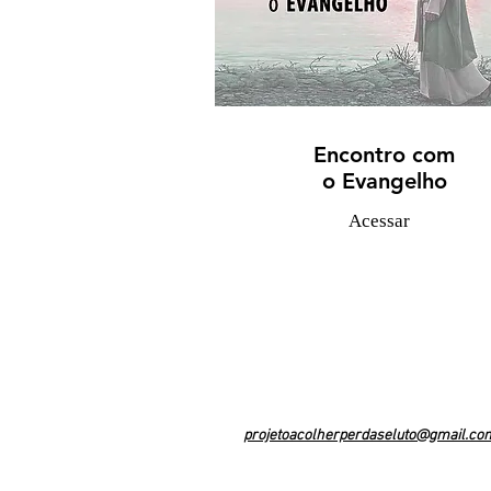
Encontro com
o Evangelho
Acessar
Contact Us
projetoacolherperdaseluto@gmail.co