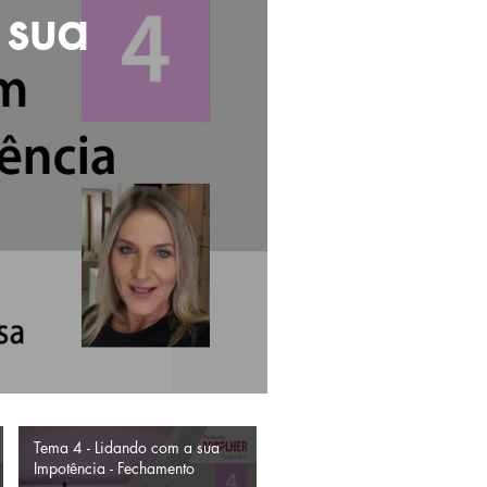
 sua
Tema 4 - Lidando com a sua
Impotência - Fechamento