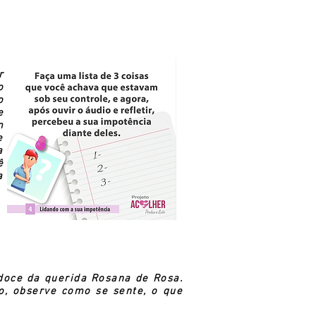
r
o
o
e
m
e
a
ê
a
doce da querida Rosana de Rosa.
o, observe como se sente, o que