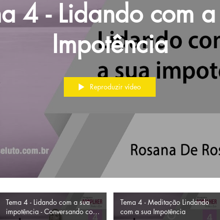
a 4 - Lidando com a
Impotência
Reproduzir vídeo
Tema 4 - Lidando com a sua
Tema 4 - Meditação Lindando
impotência - Conversando com
com a sua Impotência