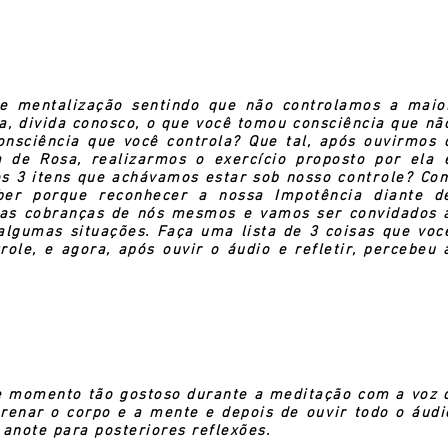
 de mentalização sentindo que não controlamos a maio
ta, divida conosco, o que você tomou consciência que nã
onsciência que você controla? Que tal, após ouvirmos 
de Rosa, realizarmos o exercício proposto por ela 
s 3 itens que achávamos estar sob nosso
controle
? Co
ber porque reconhecer a nossa Impotência diante d
 das cobranças de nós mesmos e vamos ser convidados 
algumas situações.
Faça uma lista de 3 coisas que voc
ole, e agora, após ouvir o áudio e refletir, percebeu 
e momento tão gostoso durante a meditação com a voz 
erenar o corpo e a mente e depois de
ouvir
todo o áudi
, anote para posteriores reflexões.