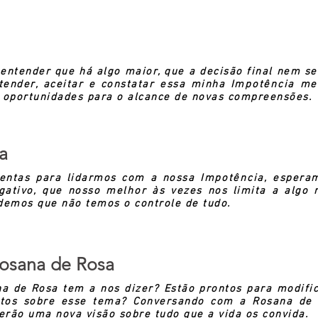
entender que há algo maior, que a decisão final nem s
ntender, aceitar e constatar essa minha
Impotência
me 
e oportunidades p
ara o alcance de novas compreensões.
a
mentas para lidarmos com a nossa
Impotência
, espera
ativo, que nosso
melhor
às vezes nos limita a algo 
ndemos que não temos o controle de tudo.
osana de Rosa
a de Rosa tem a nos dizer? Estão prontos para modifi
ntos sobre esse tema? Conversando com a Rosana de
erão uma nova visão sobre tudo que a vida os convida.