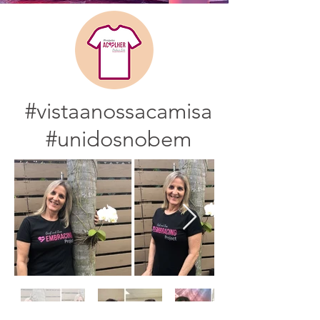
#vistaanossacamisa
#unidosnobem