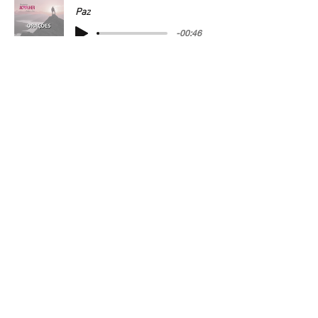
Paz
-00:46
Verdades
-00:48
Perdão
-00:45
Novo Olhar
-01:03
Injustiçados
-01:05
Aqueles que não se amam
-00:58