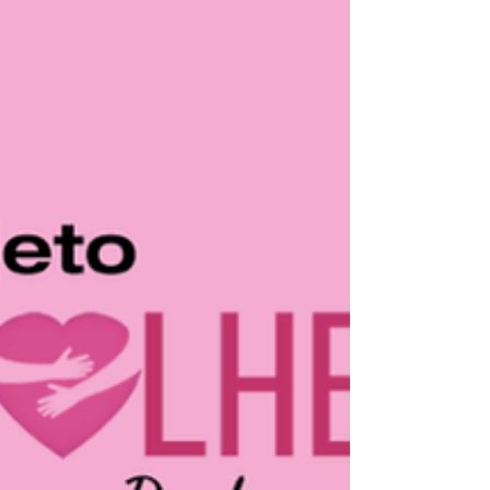
#projetoacolherperdaseluto #luto
#saudades #gratidao #perdas...