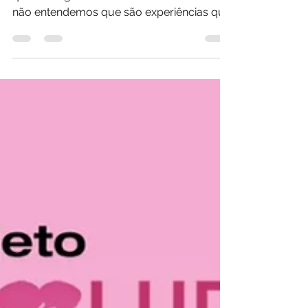
23 de out. de 2019
1 min de leitura
A vida flui por você e para
você.
A vida nunca flui contra você. É que
quando algo desafiador acontece ainda
não entendemos que são experiências que
nos faz amadurecer e...