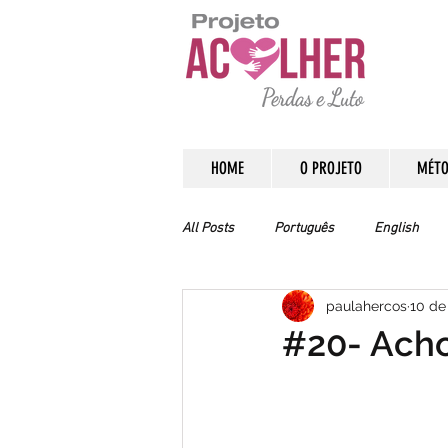
HOME
O PROJETO
MÉTO
All Posts
Português
English
paulahercos
10 de
#20- Ach