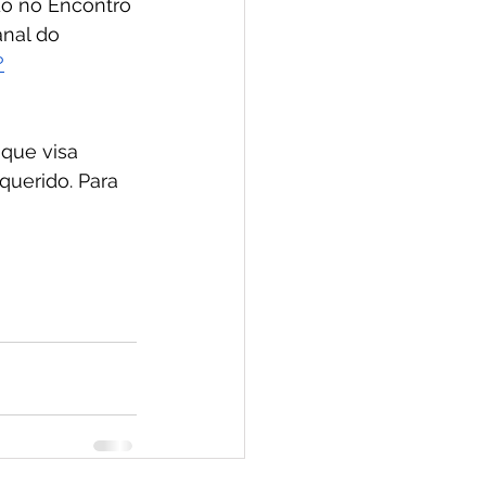
o no Encontro 
nal do 
?
 que visa 
querido. Para 