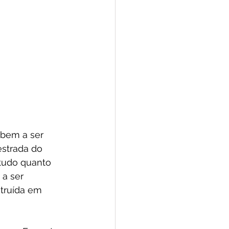
bem a ser 
estrada do 
tudo quanto 
a ser 
struída em 