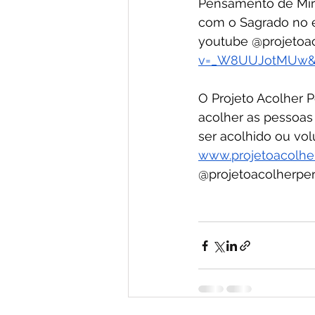
Pensamento de Mirr
com o Sagrado no e
youtube @projetoac
v=_W8UUJotMUw&t
O Projeto Acolher P
acolher as pessoas 
ser acolhido ou volu
www.projetoacolhe
@projetoacolherper