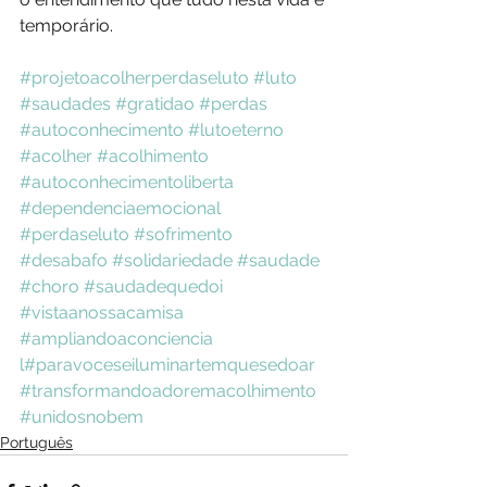
temporário.
#projetoacolherperdaseluto
#luto
#saudades
#gratidao
#perdas
#autoconhecimento
#lutoeterno
#acolher
#acolhimento
#autoconhecimentoliberta
#dependenciaemocional
#perdaseluto
#sofrimento
#desabafo
#solidariedade
#saudade
#choro
#saudadequedoi
#vistaanossacamisa
#ampliandoaconciencia
l
#paravoceseiluminartemquesedoar
#transformandoadoremacolhimento
#unidosnobem
Português