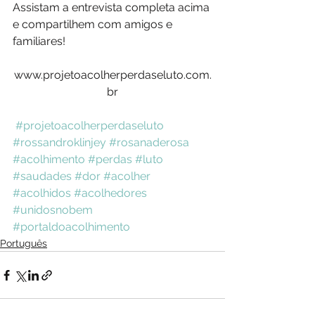
Assistam a entrevista completa acima 
e compartilhem com amigos e 
familiares! 
www.projetoacolherperdaseluto.com.
br
#projetoacolherperdaseluto
#rossandroklinjey
#rosanaderosa
#acolhimento
#perdas
#luto
#saudades
#dor
#acolher
#acolhidos
#acolhedores
#unidosnobem
#portaldoacolhimento
Português