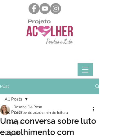
Post
All Posts
Rosana De Rosa
All Posts
1 de fev. de 2020
1 min de leitura
Uma conversa sobre luto
Português
e acolhimento com
English